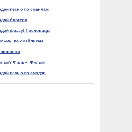
адай песню по смайлам
адай блогера
адай фразу! Пословицы
льмы по смайликам
 процента
льм? Фильм. Фильм!
адай песню по эмодзи