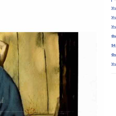
Уг
Уг
Уг
Фи
94
Фи
Уг