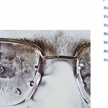
Уг
Уг
Уг
Фи
94
Фи
Уг