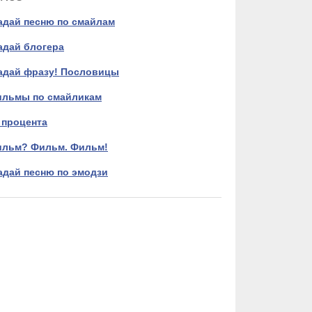
адай песню по смайлам
адай блогера
адай фразу! Пословицы
льмы по смайликам
 процента
льм? Фильм. Фильм!
адай песню по эмодзи