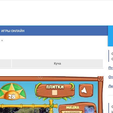
ИГРЫ ОНЛАЙН
Куча
Пт
От
Ле