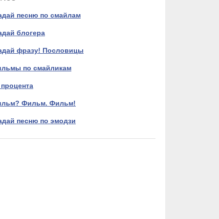
адай песню по смайлам
адай блогера
адай фразу! Пословицы
льмы по смайликам
 процента
льм? Фильм. Фильм!
адай песню по эмодзи