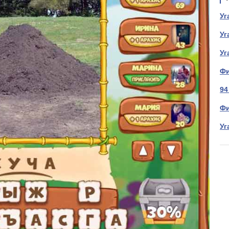
Уг
Уг
Уг
Фи
94
Фи
Уг