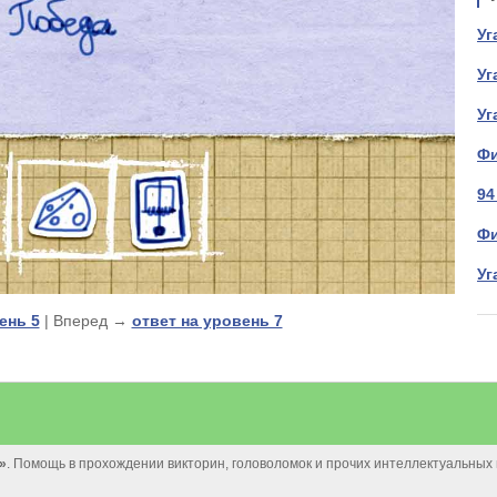
Уг
Уг
Уг
Фи
94
Фи
Уг
ень 5
| Вперед →
ответ на уровень 7
»
. Помощь в прохождении викторин, головоломок и прочих интеллектуальных 