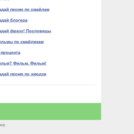
адай песню по смайлам
адай блогера
адай фразу! Пословицы
льмы по смайликам
 процента
льм? Фильм. Фильм!
адай песню по эмодзи
игр.