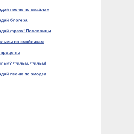
адай песню по смайлам
адай блогера
адай фразу! Пословицы
льмы по смайликам
 процента
льм? Фильм. Фильм!
адай песню по эмодзи